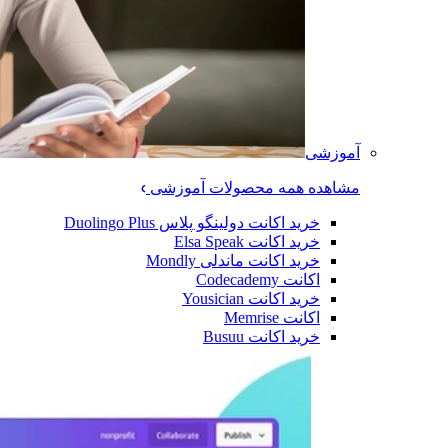
آموزشی
مشاهده همه محصولات آموزشی
خرید اکانت دولینگو پلاس Duolingo Plus
خرید اکانت Elsa Speak
خرید اکانت ماندلی Mondly
اکانت Codecademy
خرید اکانت Yousician
اکانت Memrise
خرید اکانت ‌Busuu