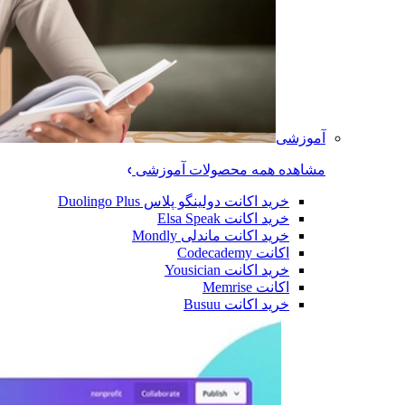
آموزشی
مشاهده همه محصولات آموزشی
خرید اکانت دولینگو پلاس Duolingo Plus
خرید اکانت Elsa Speak
خرید اکانت ماندلی Mondly
اکانت Codecademy
خرید اکانت Yousician
اکانت Memrise
خرید اکانت ‌Busuu