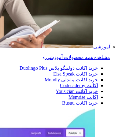
آموزشی
مشاهده همه محصولات آموزشی
خرید اکانت دولینگو پلاس Duolingo Plus
خرید اکانت Elsa Speak
خرید اکانت ماندلی Mondly
اکانت Codecademy
خرید اکانت Yousician
اکانت Memrise
خرید اکانت ‌Busuu