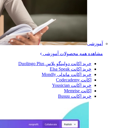
آموزشی
مشاهده همه محصولات آموزشی
خرید اکانت دولینگو پلاس Duolingo Plus
خرید اکانت Elsa Speak
خرید اکانت ماندلی Mondly
اکانت Codecademy
خرید اکانت Yousician
اکانت Memrise
خرید اکانت ‌Busuu