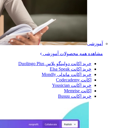
آموزشی
مشاهده همه محصولات آموزشی
خرید اکانت دولینگو پلاس Duolingo Plus
خرید اکانت Elsa Speak
خرید اکانت ماندلی Mondly
اکانت Codecademy
خرید اکانت Yousician
اکانت Memrise
خرید اکانت ‌Busuu